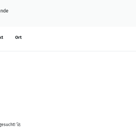
ende
kt
Ort
gesucht! 🚀