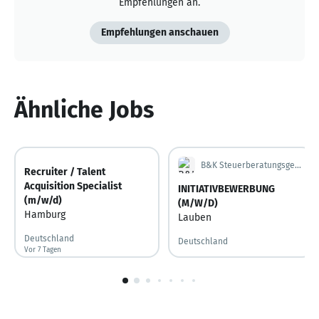
Empfehlungen an.
Empfehlungen anschauen
Ähnliche Jobs
B&K Steuerberatungsgesellschaft mbH
Recruiter / Talent
Acquisition Specialist
INITIATIVBEWERBUNG
(m/w/d)
(M/W/D)
Hamburg
Lauben
Deutschland
Deutschland
Vor 7 Tagen
Vor 7 Tagen veröffentlicht
1
von
10