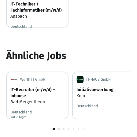
IT‑Techniker /
Fachinformatiker (m/w/d)
Ansbach
Deutschland
Ähnliche Jobs
Würth IT GmbH
IT-HAUS GmbH
IT-Recruiter (m/w/d) –
Initiativbewerbung
Inhouse
Köln
Bad Mergentheim
Deutschland
Deutschland
Vor 2 Tagen
Vor 2 Tagen veröffentlicht
1