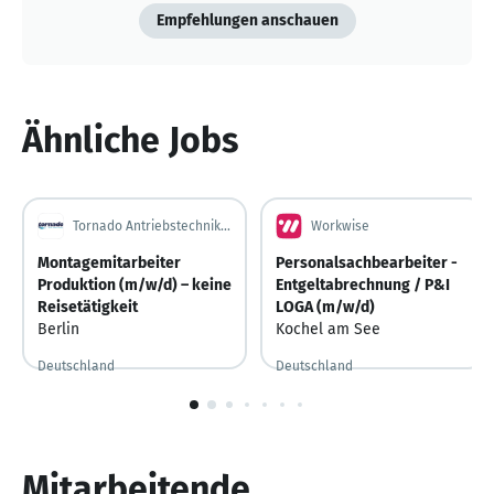
Empfehlungen anschauen
Ähnliche Jobs
Tornado Antriebstechnik GmbH
Workwise
Montagemitarbeiter
Personalsachbearbeiter -
Produktion (m/w/d) – keine
Entgeltabrechnung / P&I
Reisetätigkeit
LOGA (m/w/d)
Berlin
Kochel am See
Deutschland
Deutschland
Vor 5 Tagen
Vor 5 Tagen veröffentlicht
Vor 3 Tagen
Vor 3 Tagen veröffentlicht
1
von
10
Mitarbeitende