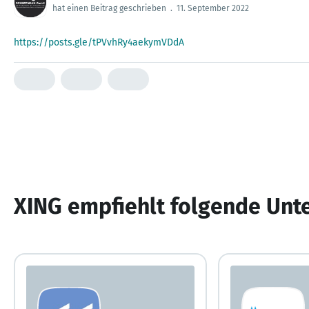
hat einen Beitrag geschrieben
.
11. September 2022
https://posts.gle/tPVvhRy4aekymVDdA
XING empfiehlt folgende Un