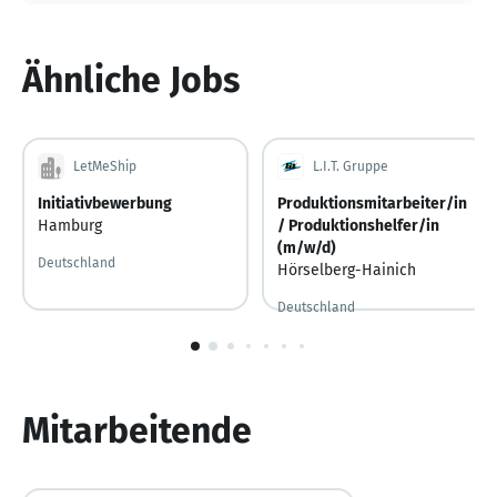
Ähnliche Jobs
LetMeShip
L.I.T. Gruppe
Initiativbewerbung
Produktionsmitarbeiter/in
Hamburg
/ Produktionshelfer/in
(m/w/d)
Deutschland
Hörselberg-Hainich
Deutschland
Vor 4 Tagen
Vor 4 Tagen veröffentlicht
1
von
10
Mitarbeitende