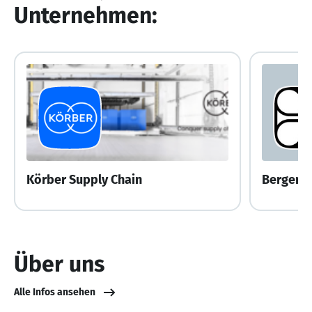
Unternehmen:
Körber Supply Chain
Berger L
Über uns
Alle Infos ansehen