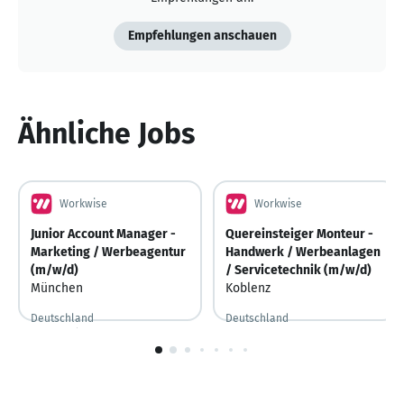
Empfehlungen anschauen
Ähnliche Jobs
Workwise
Workwise
Junior Account Manager -
Quereinsteiger Monteur -
Marketing / Werbeagentur
Handwerk / Werbeanlagen
(m/w/d)
/ Servicetechnik (m/w/d)
München
Koblenz
Deutschland
Deutschland
Vor 7 Stunden
Vor 7 Stunden veröffentlicht
Vor 2 Tagen
Vor 2 Tagen veröffentlicht
1
von
10