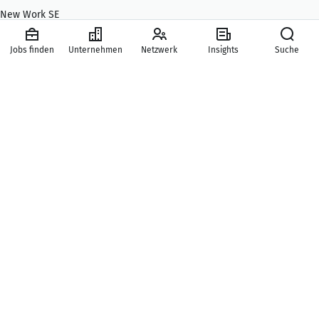
New Work SE
Karriere
Jobs finden
Unternehmen
Netzwerk
Insights
Suche
Presse
Hilfe & Kontakt
Mitgliedschaften
Hauptbereiche
Services
© New Work SE | Alle Rechte vorbehalten
Impressum
AGB