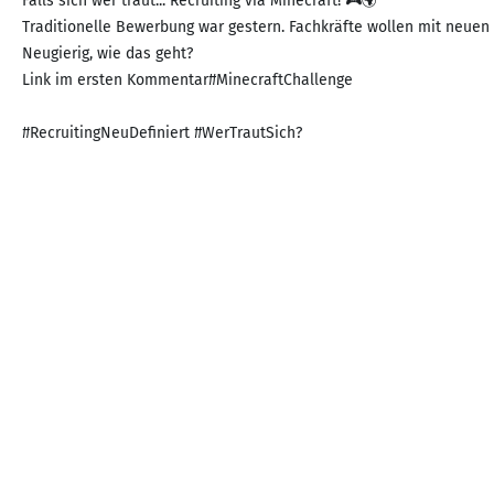
Falls sich wer traut... Recruiting via Minecraft! 🎮🌍
Traditionelle Bewerbung war gestern. Fachkräfte wollen mit neue
Neugierig, wie das geht?
Link im ersten Kommentar#MinecraftChallenge
#RecruitingNeuDefiniert #WerTrautSich?