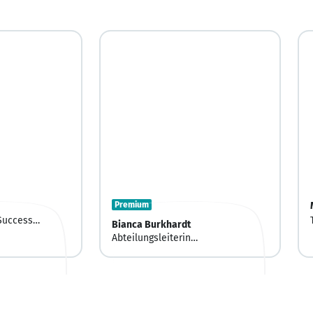
Premium
Success
Bianca Burkhardt
Abteilungsleiterin
rokurist &
Finanzbuchhaltung