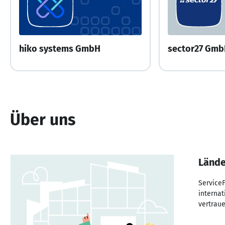
hiko systems GmbH
sector27 Gm
Über uns
Lände
ServiceF
internat
vertraue