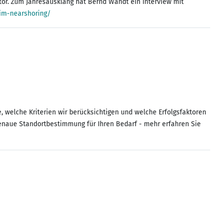
ktor. Zum Jahresausklang hat Bernd Wandt ein Interview mit
-im-nearshoring/
, welche Kriterien wir berücksichtigen und welche Erfolgsfaktoren
sgenaue Standortbestimmung für Ihren Bedarf - mehr erfahren Sie