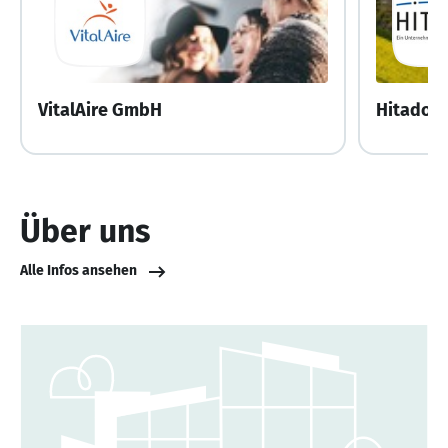
VitalAire GmbH
Hitado 
Über uns
Alle Infos ansehen