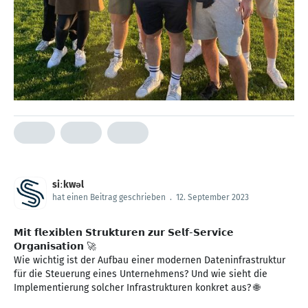
siːkwəl
hat einen Beitrag geschrieben
.
12. September 2023
𝗠𝗶𝘁 𝗳𝗹𝗲𝘅𝗶𝗯𝗹𝗲𝗻 𝗦𝘁𝗿𝘂𝗸𝘁𝘂𝗿𝗲𝗻 𝘇𝘂𝗿 𝗦𝗲𝗹𝗳-𝗦𝗲𝗿𝘃𝗶𝗰𝗲
𝗢𝗿𝗴𝗮𝗻𝗶𝘀𝗮𝘁𝗶𝗼𝗻 🚀
Wie wichtig ist der Aufbau einer modernen Dateninfrastruktur
für die Steuerung eines Unternehmens? Und wie sieht die
Implementierung solcher Infrastrukturen konkret aus? 🌐