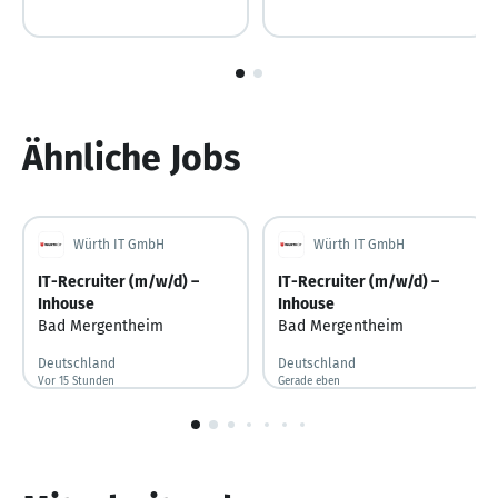
1
von
2
Ähnliche Jobs
Würth IT GmbH
Würth IT GmbH
IT-Recruiter (m/w/d) –
IT-Recruiter (m/w/d) –
Inhouse
Inhouse
Bad Mergentheim
Bad Mergentheim
Deutschland
Deutschland
Vor 15 Stunden
Vor 15 Stunden veröffentlicht
Gerade eben
Gerade veröffentlicht
1
von
10