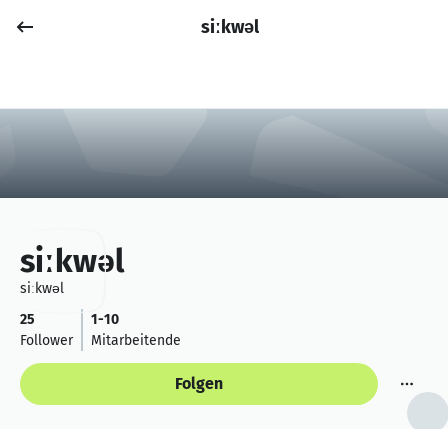
siːkwəl
Job posten
Anmelden
siːkwəl
siːkwəl
25
1-10
Follower
Mitarbeitende
Folgen