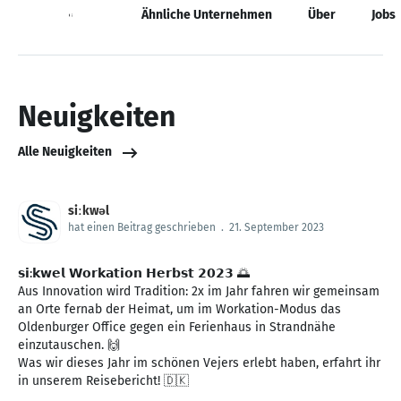
Neuigkeiten
Ähnliche Unternehmen
Über
Jobs
Neuigkeiten
Alle Neuigkeiten
siːkwəl
hat einen Beitrag geschrieben
.
21. September 2023
𝘀𝗶:𝗸𝘄𝗲𝗹 𝗪𝗼𝗿𝗸𝗮𝘁𝗶𝗼𝗻 𝗛𝗲𝗿𝗯𝘀𝘁 𝟮𝟬𝟮𝟯 🌅
Aus Innovation wird Tradition: 2x im Jahr fahren wir gemeinsam
an Orte fernab der Heimat, um im Workation-Modus das
Oldenburger Office gegen ein Ferienhaus in Strandnähe
einzutauschen. 🙌
Was wir dieses Jahr im schönen Vejers erlebt haben, erfahrt ihr
in unserem Reisebericht! 🇩🇰