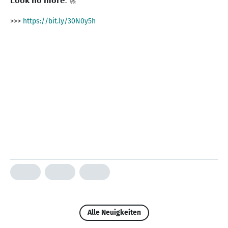
𝗟𝗼𝗼𝗸 𝗻𝗼 𝗺𝗼𝗿𝗲. 🚀
>>>
https://bit.ly/30N0y5h
Alle Neuigkeiten