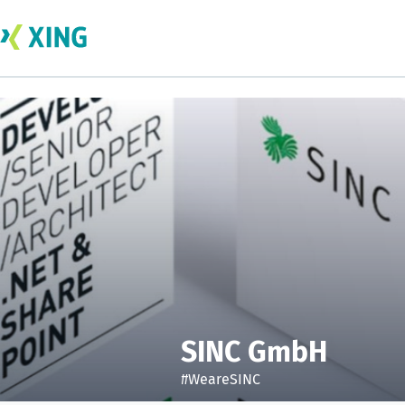
SINC GmbH
#WeareSINC