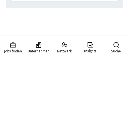
Unternehmen
Jobs finden
Unternehmen
Netzwerk
Insights
Suche
New Work SE
Karriere
Presse
Hilfe & Kontakt
Mitgliedschaften
Hauptbereiche
Services