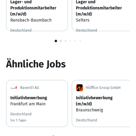
Lager- und
Lager und
Produktionsmitarbeiter
Produktionsmitarbeiter
(m/w/d)
(m/w/d)
Ransbach-Baumbach
Selters
Deutschland
Deutschland
1
von
6
Ähnliche Jobs
Raven51 AG
HiOffice Group GmbH
Initiativbewerbung
Initiativbewerbung
Frankfurt am Main
(m/w/d)
Braunschweig
Deutschland
Deutschland
Vor 5 Tagen
Vor 5 Tagen veröffentlicht