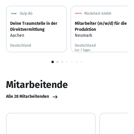
Quip AG
Röckelein GmbH
Deine Traumstelle in der
Mitarbeiter (m/w/d) für die
Direktvermittlung
Produktion
Aachen
Neumark
Deutschland
Deutschland
Vor 7 Tagen
Vor 7 Tagen veröffentlicht
1
von
10
Mitarbeitende
Alle 28 Mitarbeitenden