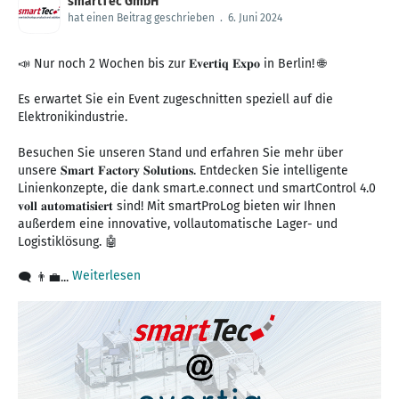
smartTec GmbH
hat einen Beitrag geschrieben
.
6. Juni 2024
📣 Nur noch 2 Wochen bis zur 𝐄𝐯𝐞𝐫𝐭𝐢𝐪 𝐄𝐱𝐩𝐨 in Berlin! 🌐
Es erwartet Sie ein Event zugeschnitten speziell auf die
Elektronikindustrie.
Besuchen Sie unseren Stand und erfahren Sie mehr über
unsere 𝐒𝐦𝐚𝐫𝐭 𝐅𝐚𝐜𝐭𝐨𝐫𝐲 𝐒𝐨𝐥𝐮𝐭𝐢𝐨𝐧𝐬. Entdecken Sie intelligente
Linienkonzepte, die dank smart.e.connect und smartControl 4.0
𝐯𝐨𝐥𝐥 𝐚𝐮𝐭𝐨𝐦𝐚𝐭𝐢𝐬𝐢𝐞𝐫𝐭 sind! Mit smartProLog bieten wir Ihnen
außerdem eine innovative, vollautomatische Lager- und
Logistiklösung. 🤖
Weiterlesen
🗨 👨‍💼...