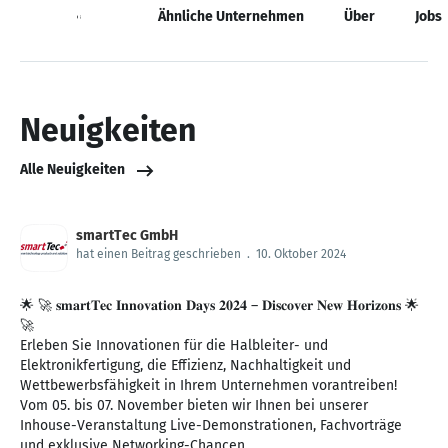
Neuigkeiten
Ähnliche Unternehmen
Über
Jobs
Neuigkeiten
Alle Neuigkeiten
smartTec GmbH
hat einen Beitrag geschrieben
.
10. Oktober 2024
🌟 🚀 𝐬𝐦𝐚𝐫𝐭𝐓𝐞𝐜 𝐈𝐧𝐧𝐨𝐯𝐚𝐭𝐢𝐨𝐧 𝐃𝐚𝐲𝐬 𝟐𝟎𝟐𝟒 – 𝐃𝐢𝐬𝐜𝐨𝐯𝐞𝐫 𝐍𝐞𝐰 𝐇𝐨𝐫𝐢𝐳𝐨𝐧𝐬 🌟
🚀
Erleben Sie Innovationen für die Halbleiter- und
Elektronikfertigung, die Effizienz, Nachhaltigkeit und
Wettbewerbsfähigkeit in Ihrem Unternehmen vorantreiben!
Vom 05. bis 07. November bieten wir Ihnen bei unserer
Inhouse-Veranstaltung Live-Demonstrationen, Fachvorträge
und exklusive Networking-Chancen.