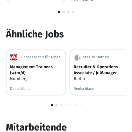
Vor 2 Stunden
Vor 2 Stunden veröffentlicht
Deutschland
Vor 6 Stunden
Vor 6 Stunden veröffentlicht
1
von
4
Ähnliche Jobs
Bundesagentur für Arbeit
Stealth Start-up
Management-Trainees
Recruiter & Operations
(w/m/d)
Associate / Jr. Manager
Nürnberg
Berlin
Deutschland
Deutschland
1
von
10
Mitarbeitende