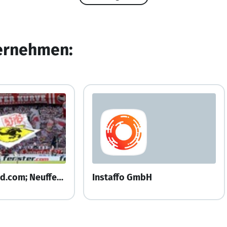
ternehmen:
fensterversand.com; Neuffer Fenster + Türen GmbH
Instaffo GmbH