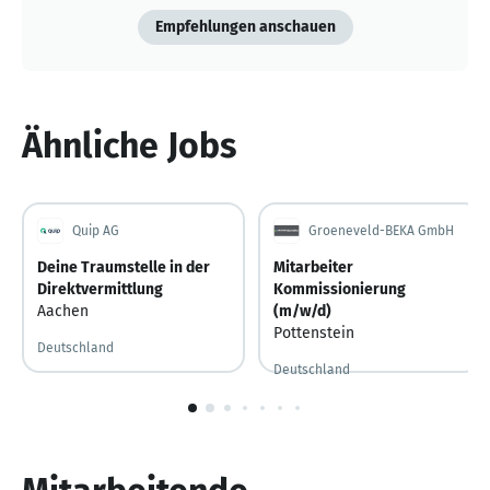
Empfehlungen anschauen
Ähnliche Jobs
Quip AG
Groeneveld-BEKA GmbH
Deine Traumstelle in der
Mitarbeiter
Direktvermittlung
Kommissionierung
Aachen
(m/w/d)
Pottenstein
Deutschland
Deutschland
Vor 5 Tagen
Vor 5 Tagen veröffentlicht
1
von
10