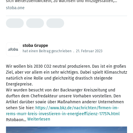
sich weiterzuentwickeln, zu wachsen und mitzugestalten,
bekommt bei stoba die Chance, genau das zu tun. Im Interview
stoba.one
hat Michael Fesenbeck Einblicke in seine Erfahrungen im
Unternehmen gegeben. Erst eine Ausbildung […]
stoba Gruppe
hat einen Beitrag geschrieben
.
21. Februar 2023
Wir wollen bis 2030 CO2 neutral produzieren. Das ist ein großes
Ziel, aber vor allem ein sehr wichtiges. Dabei spielt Klimaschutz
natürlich eine Rolle und gleichzeitig drastisch steigende
Energiepreise.
Wir wurden besucht von der Backnanger Kreiszeitung und
durften dem Chefredakteur unsere Vorhaben vorstellen. Den
Artikel darüber sowie über Maßnahmen anderer Unternehmen
sehen Sie hier:
https://www.bkz.de/nachrichten/firmen-im-
rems-murr-kreis-investieren-in-energieeffizienz-177574.html
Weiterlesen
#stobaon...