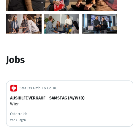
Jobs
Strauss GmbH & Co. KG
AUSHILFE VERKAUF – SAMSTAG (M/W/D)
Wien
Österreich
Vor 4 Tagen
Vor 4 Tagen veröffentlicht