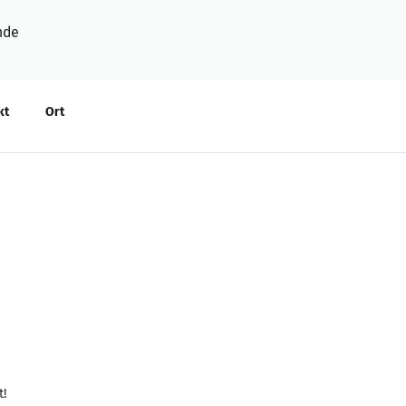
nde
kt
Ort
t!