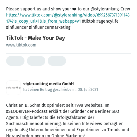
Please support us and show your ❤️ to our @styleranking-Crew
https://www.tiktok.com/@styleranking/video/6992567371391143
174?is_copy_url=1&is_from_webapp=v1
#tiktok #agencylife
#influencer #influencermarketing
TikTok - Make Your Day
www.tiktok.com
styleranking media GmbH
hat einen Beitrag geschrieben
.
28. Juli 2021
Christian B. Schmidt optimiert seit 1998 Websites. Im
#SEODRIVEN-Podcast erklärt der Gründer der Berliner SEO
Agentur Digitaleffects die Erfolgsfaktoren der
Suchmaschinenoptimierung. In seinen Interviews befragt er
regelmäßig Unternehmer:innen und Expert:innen zu Trends und
Herausforderungen im Online Marketing.