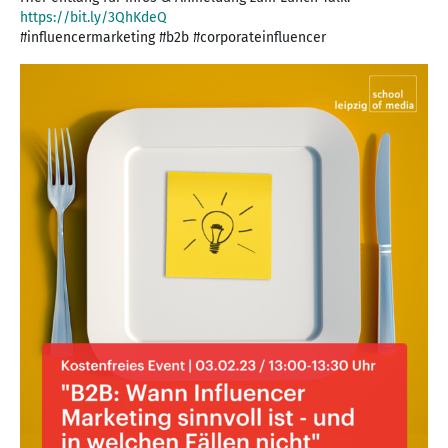
https://bit.ly/3QhKdeQ
#influencermarketing #b2b #corporateinfluencer