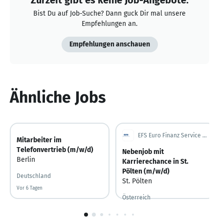
Bist Du auf Job-Suche? Dann guck Dir mal unsere
Empfehlungen an.
Empfehlungen anschauen
Ähnliche Jobs
EFS Euro Finanz Service Vermittlungs AG
Mitarbeiter im
Telefonvertrieb (m/w/d)
Nebenjob mit
Berlin
Karrierechance in St.
Pölten (m/w/d)
Deutschland
St. Pölten
Vor 6 Tagen
Vor 6 Tagen veröffentlicht
Österreich
1