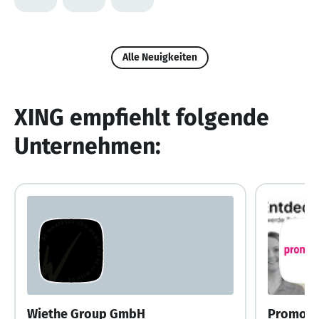
Alle Neuigkeiten
XING empfiehlt folgende
Unternehmen:
Wiethe Group GmbH
Promost