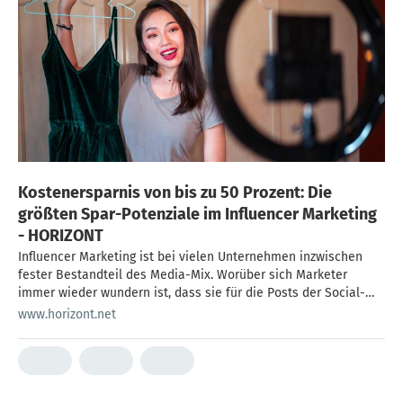
Kostenersparnis von bis zu 50 Prozent: Die
größten Spar-Potenziale im Influencer Marketing
- HORIZONT
Influencer Marketing ist bei vielen Unternehmen inzwischen
fester Bestandteil des Media-Mix. Worüber sich Marketer
immer wieder wundern ist, dass sie für die Posts der Social-
Media-Sternchen bisweilen tief in die Tasche greifen müssen.
www.horizont.net
Doch hier gibt es Optimierungspotenzial. Lisa-Marie
Gerstensehr von Styleranking Media erklärt in ihrem
Gastbeitrag, wo im Influencer Marketing gespart werden kann -
und wieviel.