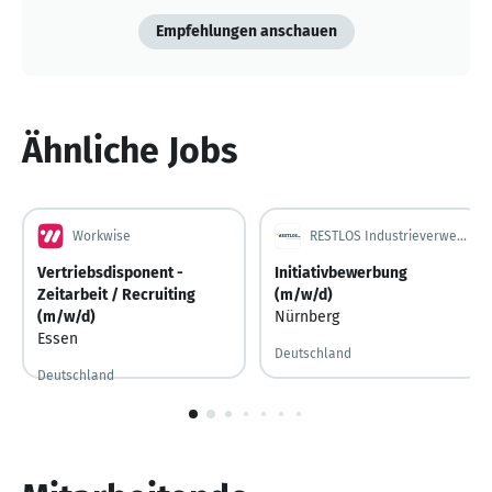
Empfehlungen anschauen
Ähnliche Jobs
Workwise
RESTLOS Industrieverwertungen & Service GmbH
Vertriebsdisponent -
Initiativbewerbung
Zeitarbeit / Recruiting
(m/w/d)
(m/w/d)
Nürnberg
Essen
Deutschland
Deutschland
1
von
10