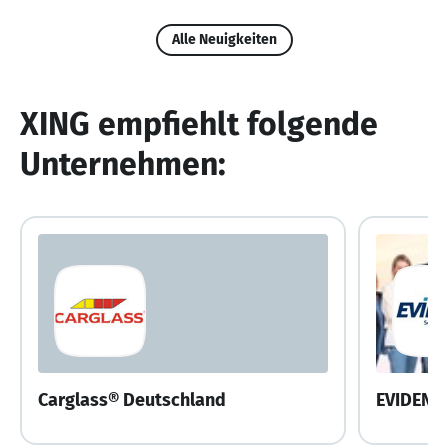
Alle Neuigkeiten
XING empfiehlt folgende
Unternehmen:
Carglass® Deutschland
EVIDENT