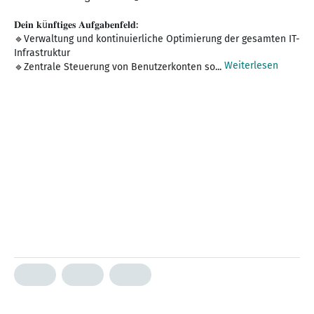
𝐃𝐞𝐢𝐧 𝐤ü𝐧𝐟𝐭𝐢𝐠𝐞𝐬 𝐀𝐮𝐟𝐠𝐚𝐛𝐞𝐧𝐟𝐞𝐥𝐝:
🔹Verwaltung und kontinuierliche Optimierung der gesamten IT-
Infrastruktur
Weiterlesen
🔹Zentrale Steuerung von Benutzerkonten so...