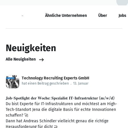
Neuigkeiten
Ähnliche Unternehmen
Über
Jobs
Neuigkeiten
Alle Neuigkeiten
Technology Recruiting Experts GmbH
hat einen Beitrag geschrieben
.
13. Januar
𝐉𝐨𝐛-𝐒𝐩𝐨𝐭𝐥𝐢𝐠𝐡𝐭 𝐝𝐞𝐫 𝐖𝐨𝐜𝐡𝐞: 𝐒𝐩𝐞𝐳𝐢𝐚𝐥𝐢𝐬𝐭 𝐈𝐓-𝐈𝐧𝐟𝐫𝐚𝐬𝐭𝐫𝐮𝐤𝐭𝐮𝐫 (𝐦/𝐰/𝐝)
Du bist Experte für IT-Infrastrukturen und möchtest am High-
Tech-Standort Jena die digitale Basis für echte Innovationen
schaffen? 🚀
Dann hat Andreas Schindler vielleicht genau die richtige
Herausforderung für dich! 🤝