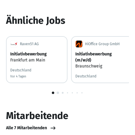
Ähnliche Jobs
Raven51 AG
HiOffice Group GmbH
Initiativbewerbung
Initiativbewerbung
Frankfurt am Main
(m/w/d)
Braunschweig
Deutschland
Deutschland
Vor 4 Tagen
Vor 4 Tagen veröffentlicht
1
von
10
Mitarbeitende
Alle 7 Mitarbeitenden