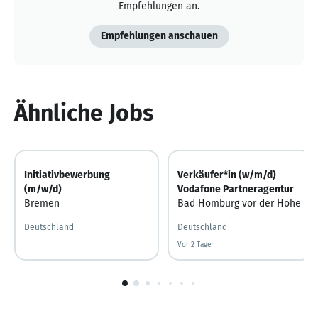
Empfehlungen an.
Empfehlungen anschauen
Ähnliche Jobs
Initiativbewerbung
Verkäufer*in (w/m/d)
(m/w/d)
Vodafone Partneragentur
Bremen
Bad Homburg vor der Höhe
Deutschland
Deutschland
Vor 2 Tagen
Vor 2 Tagen veröffentlicht
1
von
10