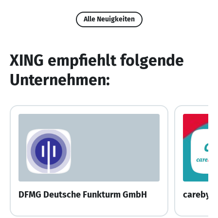
Alle Neuigkeiten
XING empfiehlt folgende
Unternehmen:
DFMG Deutsche Funkturm GmbH
carebyp