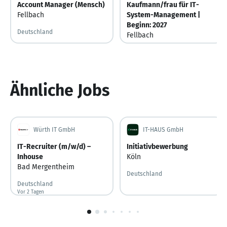
Account Manager (Mensch)
Kaufmann/frau für IT-
Fellbach
System-Management |
Beginn: 2027
Deutschland
Fellbach
Deutschland
Ähnliche Jobs
Würth IT GmbH
IT-HAUS GmbH
IT-Recruiter (m/w/d) –
Initiativbewerbung
Inhouse
Köln
Bad Mergentheim
Deutschland
Deutschland
Vor 2 Tagen
Vor 2 Tagen veröffentlicht
1
von