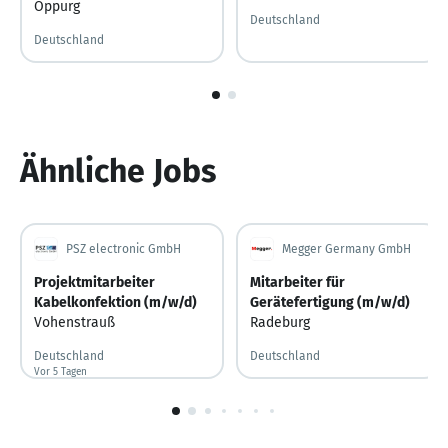
Oppurg
Deutschland
Deutschland
1
von
2
Ähnliche Jobs
PSZ electronic GmbH
Megger Germany GmbH
Projektmitarbeiter
Mitarbeiter für
Kabelkonfektion (m/w/d)
Gerätefertigung (m/w/d)
Vohenstrauß
Radeburg
Deutschland
Deutschland
Vor 5 Tagen
Vor 5 Tagen veröffentlicht
1
von