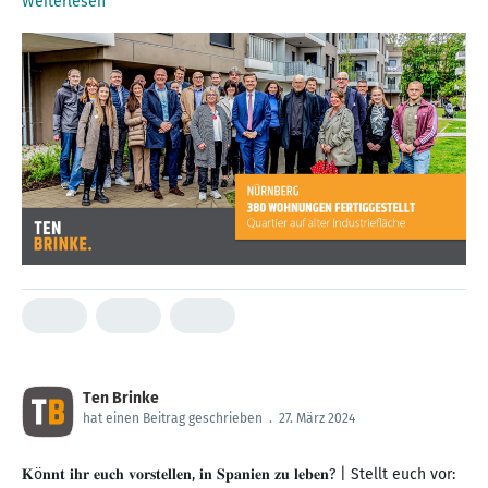
Weiterlesen
Ten Brinke
hat einen Beitrag geschrieben
.
27. März 2024
𝐊ö𝐧𝐧𝐭 𝐢𝐡𝐫 𝐞𝐮𝐜𝐡 𝐯𝐨𝐫𝐬𝐭𝐞𝐥𝐥𝐞𝐧, 𝐢𝐧 𝐒𝐩𝐚𝐧𝐢𝐞𝐧 𝐳𝐮 𝐥𝐞𝐛𝐞𝐧? | Stellt euch vor: