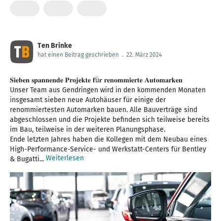
Ten Brinke
hat einen Beitrag geschrieben
.
22. März 2024
𝐒𝐢𝐞𝐛𝐞𝐧 𝐬𝐩𝐚𝐧𝐧𝐞𝐧𝐝𝐞 𝐏𝐫𝐨𝐣𝐞𝐤𝐭𝐞 𝐟ü𝐫 𝐫𝐞𝐧𝐨𝐦𝐦𝐢𝐞𝐫𝐭𝐞 𝐀𝐮𝐭𝐨𝐦𝐚𝐫𝐤𝐞𝐧
Unser Team aus Gendringen wird in den kommenden Monaten
insgesamt sieben neue Autohäuser für einige der
renommiertesten Automarken bauen. Alle Bauverträge sind
abgeschlossen und die Projekte befinden sich teilweise bereits
im Bau, teilweise in der weiteren Planungsphase.
Ende letzten Jahres haben die Kollegen mit dem Neubau eines
High-Performance-Service- und Werkstatt-Centers für Bentley
Weiterlesen
& Bugatti...