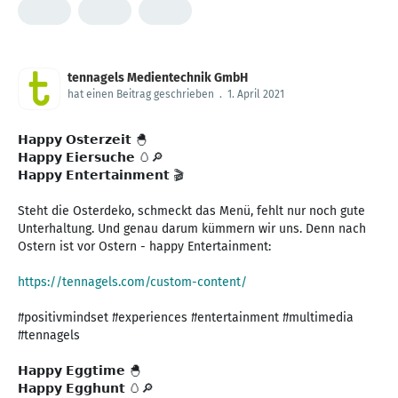
tennagels Medientechnik GmbH
hat einen Beitrag geschrieben
.
1. April 2021
𝗛𝗮𝗽𝗽𝘆 𝗢𝘀𝘁𝗲𝗿𝘇𝗲𝗶𝘁 🐣
𝗛𝗮𝗽𝗽𝘆 𝗘𝗶𝗲𝗿𝘀𝘂𝗰𝗵𝗲 🥚🔎
𝗛𝗮𝗽𝗽𝘆 𝗘𝗻𝘁𝗲𝗿𝘁𝗮𝗶𝗻𝗺𝗲𝗻𝘁 🎬
Steht die Osterdeko, schmeckt das Menü, fehlt nur noch gute
Unterhaltung. Und genau darum kümmern wir uns. Denn nach
Ostern ist vor Ostern - happy Entertainment:
https://tennagels.com/custom-content/
#positivmindset #experiences #entertainment #multimedia
#tennagels
𝗛𝗮𝗽𝗽𝘆 𝗘𝗴𝗴𝘁𝗶𝗺𝗲 🐣
𝗛𝗮𝗽𝗽𝘆 𝗘𝗴𝗴𝗵𝘂𝗻𝘁 🥚🔎