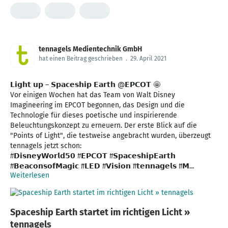
tennagels Medientechnik GmbH
hat einen Beitrag geschrieben
.
29. April 2021
𝗟𝗶𝗴𝗵𝘁 𝘂𝗽 – 𝗦𝗽𝗮𝗰𝗲𝘀𝗵𝗶𝗽 𝗘𝗮𝗿𝘁𝗵 @𝗘𝗣𝗖𝗢𝗧 🤩
Vor einigen Wochen hat das Team von Walt Disney
Imagineering im EPCOT begonnen, das Design und die
Technologie für dieses poetische und inspirierende
Beleuchtungskonzept zu erneuern. Der erste Blick auf die
"Points of Light", die testweise angebracht wurden, überzeugt
tennagels jetzt schon:
#𝗗𝗶𝘀𝗻𝗲𝘆𝗪𝗼𝗿𝗹𝗱𝟱𝟬 #𝗘𝗣𝗖𝗢𝗧 #𝗦𝗽𝗮𝗰𝗲𝘀𝗵𝗶𝗽𝗘𝗮𝗿𝘁𝗵
#𝗕𝗲𝗮𝗰𝗼𝗻𝘀𝗼𝗳𝗠𝗮𝗴𝗶𝗰 #𝗟𝗘𝗗 #𝗩𝗶𝘀𝗶𝗼𝗻 #𝘁𝗲𝗻𝗻𝗮𝗴𝗲𝗹𝘀 #𝗠...
Weiterlesen
Spaceship Earth startet im richtigen Licht »
tennagels