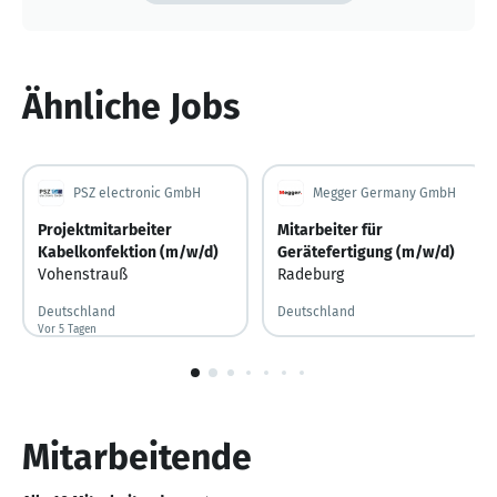
Ähnliche Jobs
PSZ electronic GmbH
Megger Germany GmbH
Projektmitarbeiter
Mitarbeiter für
Kabelkonfektion (m/w/d)
Gerätefertigung (m/w/d)
Vohenstrauß
Radeburg
Deutschland
Deutschland
Vor 5 Tagen
Vor 5 Tagen veröffentlicht
1
von
10
Mitarbeitende