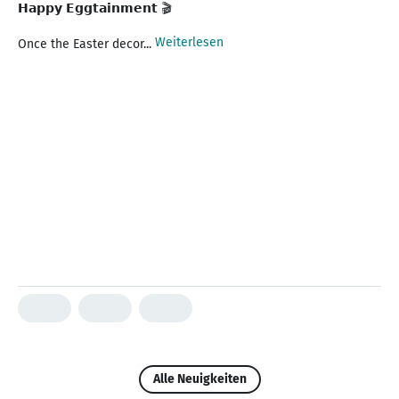
𝗛𝗮𝗽𝗽𝘆 𝗘𝗴𝗴𝘁𝗮𝗶𝗻𝗺𝗲𝗻𝘁 🎬
Weiterlesen
Once the Easter decor...
Alle Neuigkeiten