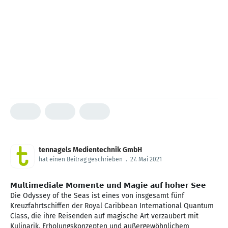
tennagels Medientechnik GmbH
hat einen Beitrag geschrieben
.
27. Mai 2021
𝗠𝘂𝗹𝘁𝗶𝗺𝗲𝗱𝗶𝗮𝗹𝗲 𝗠𝗼𝗺𝗲𝗻𝘁𝗲 𝘂𝗻𝗱 𝗠𝗮𝗴𝗶𝗲 𝗮𝘂𝗳 𝗵𝗼𝗵𝗲𝗿 𝗦𝗲𝗲
Die Odyssey of the Seas ist eines von insgesamt fünf
Kreuzfahrtschiffen der Royal Caribbean International Quantum
Class, die ihre Reisenden auf magische Art verzaubert mit
Kulinarik, Erholungskonzepten und außergewöhnlichem