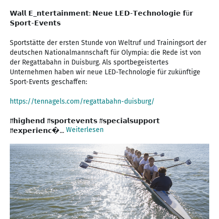
𝗪𝗮𝗹𝗹 𝗘_𝗻𝘁𝗲𝗿𝘁𝗮𝗶𝗻𝗺𝗲𝗻𝘁: 𝗡𝗲𝘂𝗲 𝗟𝗘𝗗-𝗧𝗲𝗰𝗵𝗻𝗼𝗹𝗼𝗴𝗶𝗲 𝗳ü𝗿
𝗦𝗽𝗼𝗿𝘁-𝗘𝘃𝗲𝗻𝘁𝘀
Sportstätte der ersten Stunde von Weltruf und Trainingsort der
deutschen Nationalmannschaft für Olympia: die Rede ist von
der Regattabahn in Duisburg. Als sportbegeistertes
Unternehmen haben wir neue LED-Technologie für zukünftige
Sport-Events geschaffen:
https://tennagels.com/regattabahn-duisburg/
#𝗵𝗶𝗴𝗵𝗲𝗻𝗱 #𝘀𝗽𝗼𝗿𝘁𝗲𝘃𝗲𝗻𝘁𝘀 #𝘀𝗽𝗲𝗰𝗶𝗮𝗹𝘀𝘂𝗽𝗽𝗼𝗿𝘁
Weiterlesen
#𝗲𝘅𝗽𝗲𝗿𝗶𝗲𝗻𝗰�...