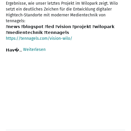
Ergebnisse, wie unser letztes Projekt im Wilopark zeigt. Wilo
setzt ein deutliches Zeichen für die Entwicklung digitaler
Hightech-Standorte mit moderner Medientechnik von
tennagels:
#𝗻𝗲𝘄𝘀 #𝗯𝗹𝗼𝗴𝘀𝗽𝗼𝘁 #𝗹𝗲𝗱 #𝘃𝗶𝘀𝗶𝗼𝗻 #𝗽𝗿𝗼𝗷𝗲𝗸𝘁 #𝘄𝗶𝗹𝗼𝗽𝗮𝗿𝗸
https://tennagels.com/vision-wilo/
Weiterlesen
𝗛𝗮𝘃�...