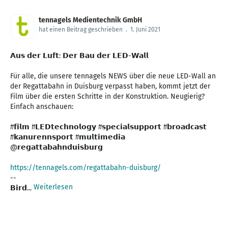
tennagels Medientechnik GmbH
hat einen Beitrag geschrieben
.
1. Juni 2021
𝗔𝘂𝘀 𝗱𝗲𝗿 𝗟𝘂𝗳𝘁: 𝗗𝗲𝗿 𝗕𝗮𝘂 𝗱𝗲𝗿 𝗟𝗘𝗗-𝗪𝗮𝗹𝗹
Für alle, die unsere tennagels NEWS über die neue LED-Wall an
der Regattabahn in Duisburg verpasst haben, kommt jetzt der
Film über die ersten Schritte in der Konstruktion. Neugierig?
Einfach anschauen:
#𝗳𝗶𝗹𝗺 #𝗟𝗘𝗗𝘁𝗲𝗰𝗵𝗻𝗼𝗹𝗼𝗴𝘆 #𝘀𝗽𝗲𝗰𝗶𝗮𝗹𝘀𝘂𝗽𝗽𝗼𝗿𝘁 #𝗯𝗿𝗼𝗮𝗱𝗰𝗮𝘀𝘁
#𝗸𝗮𝗻𝘂𝗿𝗲𝗻𝗻𝘀𝗽𝗼𝗿𝘁 #𝗺𝘂𝗹𝘁𝗶𝗺𝗲𝗱𝗶𝗮
@𝗿𝗲𝗴𝗮𝘁𝘁𝗮𝗯𝗮𝗵𝗻𝗱𝘂𝗶𝘀𝗯𝘂𝗿𝗴
https://tennagels.com/regattabahn-duisburg/
--
Weiterlesen
𝗕𝗶𝗿𝗱...