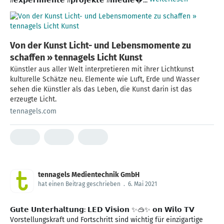
#𝗲𝘅𝗽𝗲𝗿𝗶𝗺𝗲𝗻𝘁𝗲 #𝗽𝗿𝗼𝗷𝗲𝗸𝘁𝗲 #𝗺𝗲𝗱𝗶𝗲�...
Von der Kunst Licht- und Lebensmomente zu
schaffen » tennagels Licht Kunst
Künstler aus aller Welt interpretieren mit ihrer Lichtkunst
kulturelle Schätze neu. Elemente wie Luft, Erde und Wasser
sehen die Künstler als das Leben, die Kunst darin ist das
erzeugte Licht.
tennagels.com
tennagels Medientechnik GmbH
hat einen Beitrag geschrieben
.
6. Mai 2021
𝗚𝘂𝘁𝗲 𝗨𝗻𝘁𝗲𝗿𝗵𝗮𝗹𝘁𝘂𝗻𝗴: 𝗟𝗘𝗗 𝗩𝗶𝘀𝗶𝗼𝗻 ✨🥽✨ 𝗼𝗻 𝗪𝗶𝗹𝗼 𝗧𝗩
Vorstellungskraft und Fortschritt sind wichtig für einzigartige