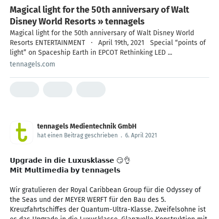
Magical light for the 50th anniversary of Walt
Disney World Resorts » tennagels
Magical light for the 50th anniversary of Walt Disney World
Resorts ENTERTAINMENT · April 19th, 2021 Special “points of
light” on Spaceship Earth in EPCOT Rethinking LED ...
tennagels.com
tennagels Medientechnik GmbH
hat einen Beitrag geschrieben
.
6. April 2021
𝗨𝗽𝗴𝗿𝗮𝗱𝗲 𝗶𝗻 𝗱𝗶𝗲 𝗟𝘂𝘅𝘂𝘀𝗸𝗹𝗮𝘀𝘀𝗲 😏👌
𝗠𝗶𝘁 𝗠𝘂𝗹𝘁𝗶𝗺𝗲𝗱𝗶𝗮 𝗯𝘆 𝘁𝗲𝗻𝗻𝗮𝗴𝗲𝗹𝘀
Wir gratulieren der Royal Caribbean Group für die Odyssey of
the Seas und der MEYER WERFT für den Bau des 5.
Kreuzfahrtschiffes der Quantum-Ultra-Klasse. Zweifelsohne ist