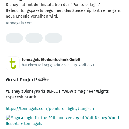
Disney hat mit der Installation des "Points of Light"-
Beleuchtungspakets begonnen, das Spaceship Earth eine ganz
neue Energie verleihen wird.
tennagels.com
tennagels Medientechnik GmbH
hat einen Beitrag geschrieben
.
19. April 2021
𝗚𝗿𝗲𝗮𝘁 𝗣𝗿𝗼𝗷𝗲𝗰𝘁! 🤩🌐✨
#Disney #DisneyParks #EPCOT #WDW #Imagineer #Lights
#SpaceshipEarth
https://tennagels.com/points-of-light/?lang=en