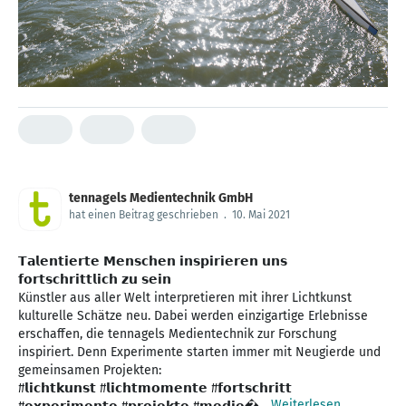
tennagels Medientechnik GmbH
hat einen Beitrag geschrieben
.
10. Mai 2021
𝗧𝗮𝗹𝗲𝗻𝘁𝗶𝗲𝗿𝘁𝗲 𝗠𝗲𝗻𝘀𝗰𝗵𝗲𝗻 𝗶𝗻𝘀𝗽𝗶𝗿𝗶𝗲𝗿𝗲𝗻 𝘂𝗻𝘀
𝗳𝗼𝗿𝘁𝘀𝗰𝗵𝗿𝗶𝘁𝘁𝗹𝗶𝗰𝗵 𝘇𝘂 𝘀𝗲𝗶𝗻
Künstler aus aller Welt interpretieren mit ihrer Lichtkunst
kulturelle Schätze neu. Dabei werden einzigartige Erlebnisse
erschaffen, die tennagels Medientechnik zur Forschung
inspiriert. Denn Experimente starten immer mit Neugierde und
gemeinsamen Projekten:
#𝗹𝗶𝗰𝗵𝘁𝗸𝘂𝗻𝘀𝘁 #𝗹𝗶𝗰𝗵𝘁𝗺𝗼𝗺𝗲𝗻𝘁𝗲 #𝗳𝗼𝗿𝘁𝘀𝗰𝗵𝗿𝗶𝘁𝘁
Weiterlesen