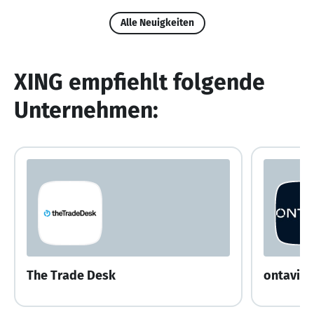
Alle Neuigkeiten
XING empfiehlt folgende
Unternehmen:
The Trade Desk
ontavio