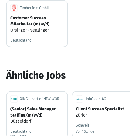
TimberTom GmbH
Customer Success
Mitarbeiter (m/w/d)
Orsingen-Nenzingen
Deutschland
Ähnliche Jobs
XING - part of NEW WORK SE
JobCloud AG
(Senior) Sales Manager -
Client Success Specialist
Staffing (m/w/d)
Zürich
Düsseldorf
Schweiz
Deutschland
Vor 4 Stunden
Vor 4 Stunden veröffentlicht