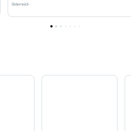
Österreich
1
von
10