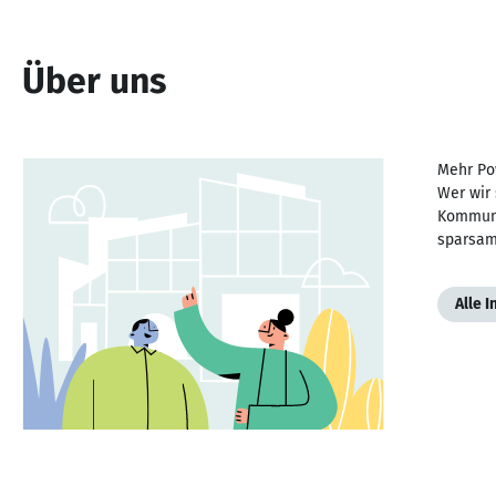
Über uns
Mehr Pow
Wer wir
Kommunik
sparsam.
Alle 