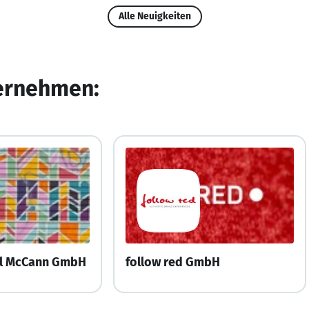
Alle Neuigkeiten
ternehmen:
al McCann GmbH
follow red GmbH