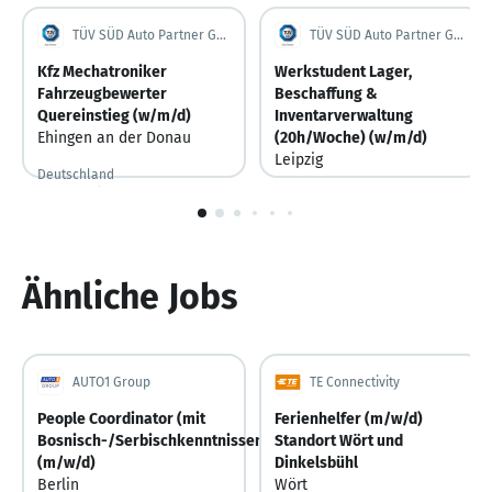
TÜV SÜD Auto Partner GmbH
TÜV SÜD Auto Partner GmbH
Kfz Mechatroniker
Werkstudent Lager,
Fahrzeugbewerter
Beschaffung &
Quereinstieg (w/m/d)
Inventarverwaltung
Ehingen an der Donau
(20h/Woche) (w/m/d)
Leipzig
Deutschland
Vor 15 Stunden
Vor 15 Stunden veröffentlicht
Deutschland
Gestern
Gestern veröffentlicht
1
von
6
Ähnliche Jobs
AUTO1 Group
TE Connectivity
People Coordinator (mit
Ferienhelfer (m/w/d)
Bosnisch-/Serbischkenntnissen)
Standort Wört und
(m/w/d)
Dinkelsbühl
Berlin
Wört