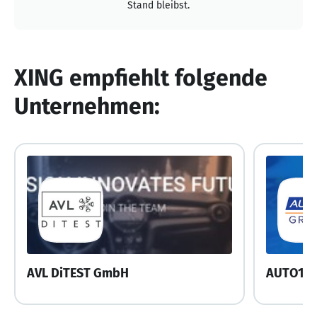
Stand bleibst.
XING empfiehlt folgende
Unternehmen:
AVL DiTEST GmbH
AUTO1 G