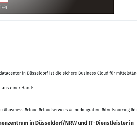
tacenter in Düsseldorf ist die sichere Business Cloud für mittels
business #cloud #cloudservices #cloudmigration #itoutsourcing #digi
enzentrum in Düsseldorf/NRW und IT-Dienstleister in