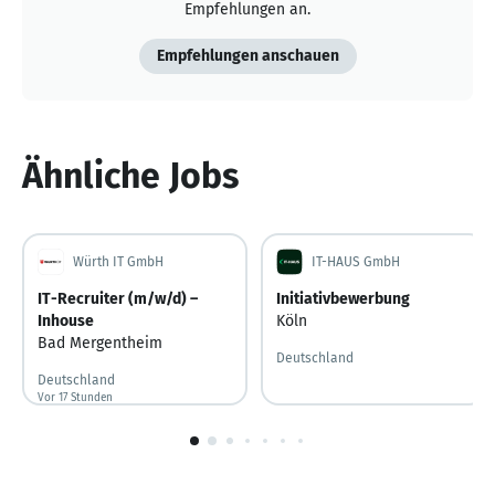
Empfehlungen an.
Empfehlungen anschauen
Ähnliche Jobs
Würth IT GmbH
IT-HAUS GmbH
IT-Recruiter (m/w/d) –
Initiativbewerbung
Inhouse
Köln
Bad Mergentheim
Deutschland
Deutschland
Vor 17 Stunden
Vor 17 Stunden veröffentlicht
1
von
10