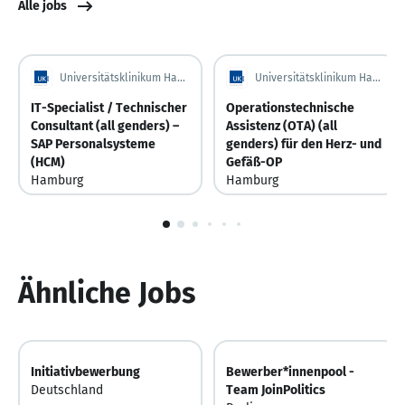
Alle jobs
Universitätsklinikum Hamburg-Eppendorf | UKE
Universitätsklinikum Hamburg-Eppendorf | UKE
IT-Specialist / Technischer
Operationstechnische
Consultant (all genders) –
Assistenz (OTA) (all
SAP Personalsysteme
genders) für den Herz- und
(HCM)
Gefäß-OP
Hamburg
Hamburg
Deutschland
Deutschland
Gestern
Gestern veröffentlicht
Vor 7 Tagen
Vor 7 Tagen veröffentlicht
1
von
6
Ähnliche Jobs
Initiativbewerbung
Bewerber*innenpool -
Deutschland
Team JoinPolitics