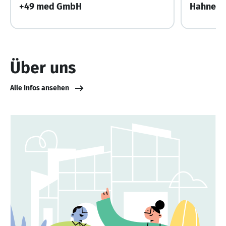
+49 med GmbH
Hahne H
Über uns
Alle Infos ansehen