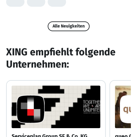
Alle Neuigkeiten
XING empfiehlt folgende
Unternehmen:
Serviceplan Group SE & Co. KG
queo G