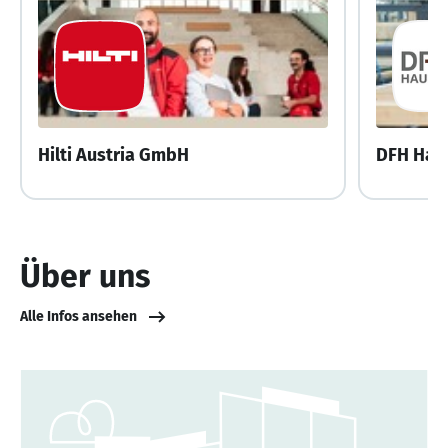
Hilti Austria GmbH
DFH Hau
Über uns
Alle Infos ansehen