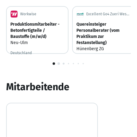
Workwise
Excellent Go4 Zueri West AG
Produktionsmitarbeiter -
Quereinsteiger
Betonfertigteile /
Personalberater (vom
Baustoffe (m/w/d)
Praktikum zur
Neu-Ulm
Festanstellung)
Hünenberg ZG
Deutschland
Schweiz
1
von
10
Mitarbeitende