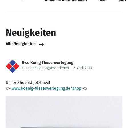
Neuigkeiten
Ähnliche Unternehmen
Über
Jobs
Neuigkeiten
Alle Neuigkeiten
Uwe König Fliesenverlegung
hat einen Beitrag geschrieben
.
2. April 2025
Unser Shop ist jetzt live!
👉
www.koenig-fliesenverlegung.de/shop
👈