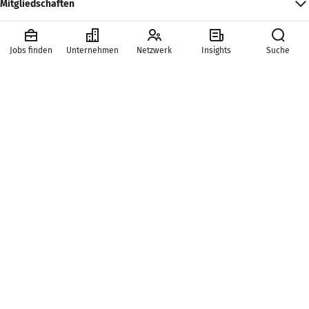
Mitgliedschaften
Hauptbereiche
Jobs finden
Unternehmen
Netzwerk
Insights
Suche
Services
© New Work SE | Alle Rechte vorbehalten
Impressum
AGB
Datenschutz bei XING
Datenschutzerklärung
Mitgliedschaft kündigen
Tracking
Mitgliedschaften widerrufen
Sprache
Deutsch