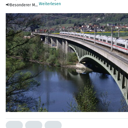
Weiterlesen
📢Besonderer M...