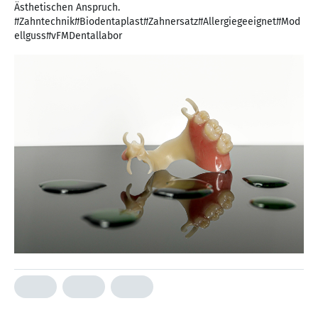
Ästhetischen Anspruch.
#Zahntechnik#Biodentaplast#Zahnersatz#Allergiegeeignet#Mod
ellguss#vFMDentallabor