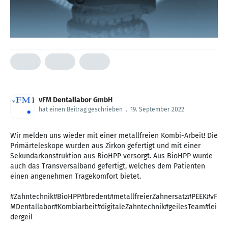
vFM Dentallabor GmbH
hat einen Beitrag geschrieben
.
19. September 2022
Wir melden uns wieder mit einer metallfreien Kombi-Arbeit! Die
Primärteleskope wurden aus Zirkon gefertigt und mit einer
Sekundärkonstruktion aus BioHPP versorgt. Aus BioHPP wurde
auch das Transversalband gefertigt, welches dem Patienten
einen angenehmen Tragekomfort bietet.
#Zahntechnik#BioHPP#bredent#metallfreierZahnersatz#PEEK#vF
MDentallabor#Kombiarbeit#digitaleZahntechnik#geilesTeam#lei
dergeil