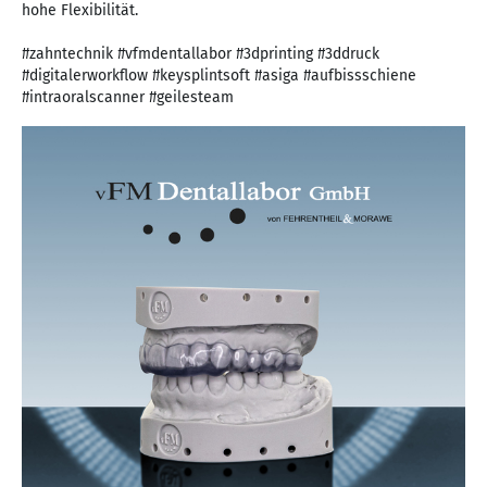
hohe Flexibilität.
#zahntechnik #vfmdentallabor #3dprinting #3ddruck
#digitalerworkflow #keysplintsoft #asiga #aufbissschiene
#intraoralscanner #geilesteam