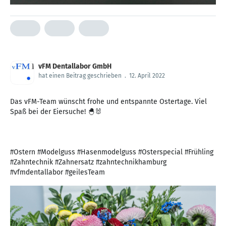
vFM Dentallabor GmbH
hat einen Beitrag geschrieben
.
12. April 2022
Das vFM-Team wünscht frohe und entspannte Ostertage. Viel
Spaß bei der Eiersuche! 🐣🐰
#Ostern #Modelguss #Hasenmodelguss #Osterspecial #Frühling
#Zahntechnik #Zahnersatz #zahntechnikhamburg
#vfmdentallabor #geilesTeam