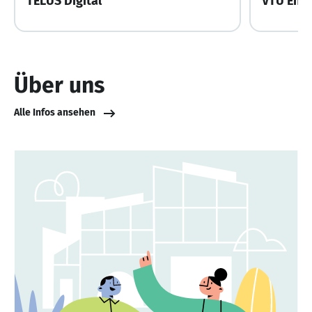
TELUS Digital
VTU Eng
Über uns
Alle Infos ansehen