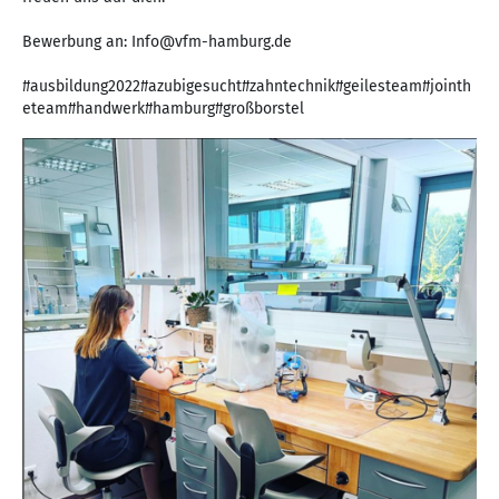
Bewerbung an: Info@vfm-hamburg.de
#ausbildung2022#azubigesucht#zahntechnik#geilesteam#jointh
eteam#handwerk#hamburg#großborstel