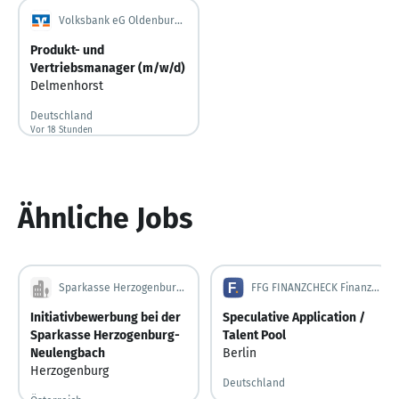
Volksbank eG Oldenburg-Land Delmenhorst
Produkt- und
Vertriebsmanager (m/w/d)
Delmenhorst
Deutschland
Vor 18 Stunden
Vor 18 Stunden veröffentlicht
Ähnliche Jobs
Sparkasse Herzogenburg-Neulengbach
FFG FINANZCHECK Finanzportale GmbH
Initiativbewerbung bei der
Speculative Application /
Sparkasse Herzogenburg-
Talent Pool
Neulengbach
Berlin
Herzogenburg
Deutschland