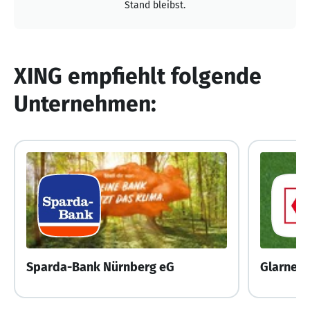
Stand bleibst.
XING empfiehlt folgende
Unternehmen:
Sparda-Bank Nürnberg eG
Glarner