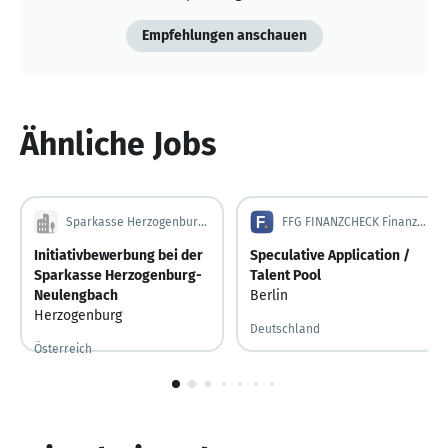
Empfehlungen anschauen
Ähnliche Jobs
Sparkasse Herzogenburg-Neulengbach
FFG FINANZCHECK Finanzportale GmbH
Initiativbewerbung bei der
Speculative Application /
Sparkasse Herzogenburg-
Talent Pool
Neulengbach
Berlin
Herzogenburg
Deutschland
Österreich
1
von
10