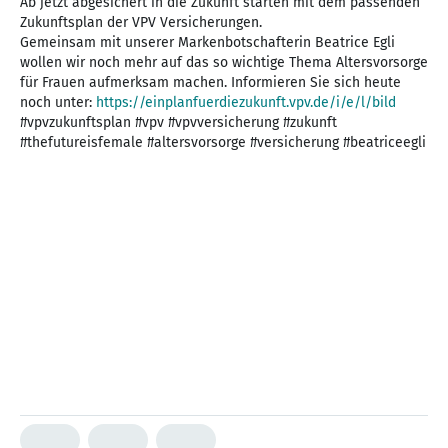
Ab jetzt abgesichert in die Zukunft starten mit dem passenden
Zukunftsplan der VPV Versicherungen.
Gemeinsam mit unserer Markenbotschafterin Beatrice Egli
wollen wir noch mehr auf das so wichtige Thema Altersvorsorge
für Frauen aufmerksam machen. Informieren Sie sich heute
noch unter:
https://einplanfuerdiezukunft.vpv.de/i/e/l/bild
#vpvzukunftsplan #vpv #vpvversicherung #zukunft
#thefutureisfemale #altersvorsorge #versicherung #beatriceegli