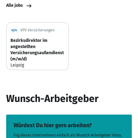
Alle jobs
VPV Versicherungen
Bezirksdirektor im
angestellten
Versicherungsaußendienst
(m/w/d)
Leipzig
Deutschland
Vor 1 Stunde
Vor einer Stunde veröffentlicht
Wunsch-Arbeitgeber
Würdest Du hier gern arbeiten?
Füg dieses Unternehmen einfach als Wunsch-Arbeitgeber hinzu,