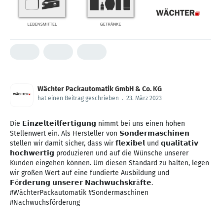
Wächter Packautomatik GmbH & Co. KG
hat einen Beitrag geschrieben
.
23. März 2023
Die 𝗘𝗶𝗻𝘇𝗲𝗹𝘁𝗲𝗶𝗹𝗳𝗲𝗿𝘁𝗶𝗴𝘂𝗻𝗴 nimmt bei uns einen hohen
Stellenwert ein. Als Hersteller von 𝗦𝗼𝗻𝗱𝗲𝗿𝗺𝗮𝘀𝗰𝗵𝗶𝗻𝗲𝗻
stellen wir damit sicher, dass wir 𝗳𝗹𝗲𝘅𝗶𝗯𝗲𝗹 und 𝗾𝘂𝗮𝗹𝗶𝘁𝗮𝘁𝗶𝘃
𝗵𝗼𝗰𝗵𝘄𝗲𝗿𝘁𝗶𝗴 produzieren und auf die Wünsche unserer
Kunden eingehen können. Um diesen Standard zu halten, legen
wir großen Wert auf eine fundierte Ausbildung und
𝗙ö𝗿𝗱𝗲𝗿𝘂𝗻𝗴 𝘂𝗻𝘀𝗲𝗿𝗲𝗿 𝗡𝗮𝗰𝗵𝘄𝘂𝗰𝗵𝘀𝗸𝗿ä𝗳𝘁𝗲.
#WächterPackautomatik #Sondermaschinen
#Nachwuchsförderung