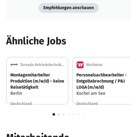
Empfehlungen anschauen
Ähnliche Jobs
Tornado Antriebstechnik GmbH
Workwise
Montagemitarbeiter
Personalsachbearbeiter -
Produktion (m/w/d) – keine
Entgeltabrechnung / P&I
Reisetätigkeit
LOGA (m/w/d)
Berlin
Kochel am See
Deutschland
Deutschland
Vor 4 Tagen
Vor 4 Tagen veröffentlicht
Vor 2 Tagen
Vor 2 Tagen veröffentlicht
1
von
10