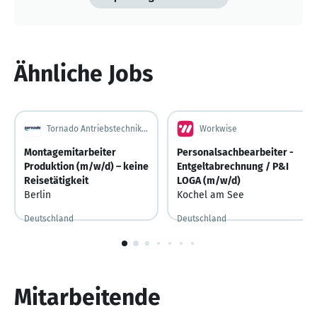
Ähnliche Jobs
Tornado Antriebstechnik GmbH
Workwise
Montagemitarbeiter
Personalsachbearbeiter -
Produktion (m/w/d) – keine
Entgeltabrechnung / P&I
Reisetätigkeit
LOGA (m/w/d)
Berlin
Kochel am See
Deutschland
Deutschland
Vor 6 Tagen
Vor 6 Tagen veröffentlicht
Vor 4 Tagen
Vor 4 Tagen veröffentlicht
1
von
10
Mitarbeitende