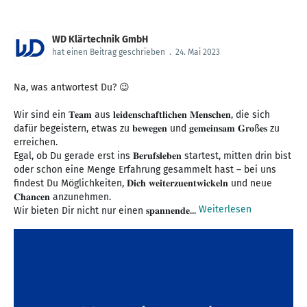
WD Klärtechnik GmbH
hat einen Beitrag geschrieben
.
24. Mai 2023
Na, was antwortest Du? 😉
Wir sind ein 𝐓𝐞𝐚𝐦 aus 𝐥𝐞𝐢𝐝𝐞𝐧𝐬𝐜𝐡𝐚𝐟𝐭𝐥𝐢𝐜𝐡𝐞𝐧 𝐌𝐞𝐧𝐬𝐜𝐡𝐞𝐧, die sich
dafür begeistern, etwas zu 𝐛𝐞𝐰𝐞𝐠𝐞𝐧 und 𝐠𝐞𝐦𝐞𝐢𝐧𝐬𝐚𝐦 𝐆𝐫𝐨ß𝐞𝐬 zu
erreichen.
Egal, ob Du gerade erst ins 𝐁𝐞𝐫𝐮𝐟𝐬𝐥𝐞𝐛𝐞𝐧 startest, mitten drin bist
oder schon eine Menge Erfahrung gesammelt hast – bei uns
findest Du Möglichkeiten, 𝐃𝐢𝐜𝐡 𝐰𝐞𝐢𝐭𝐞𝐫𝐳𝐮𝐞𝐧𝐭𝐰𝐢𝐜𝐤𝐞𝐥𝐧 und neue
𝐂𝐡𝐚𝐧𝐜𝐞𝐧 anzunehmen.
Weiterlesen
Wir bieten Dir nicht nur einen 𝐬𝐩𝐚𝐧𝐧𝐞𝐧𝐝𝐞...