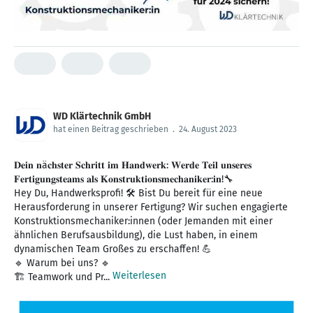
WD Klärtechnik GmbH
hat einen Beitrag geschrieben
.
24. August 2023
𝐃𝐞𝐢𝐧 𝐧ä𝐜𝐡𝐬𝐭𝐞𝐫 𝐒𝐜𝐡𝐫𝐢𝐭𝐭 𝐢𝐦 𝐇𝐚𝐧𝐝𝐰𝐞𝐫𝐤: 𝐖𝐞𝐫𝐝𝐞 𝐓𝐞𝐢𝐥 𝐮𝐧𝐬𝐞𝐫𝐞𝐬
𝐅𝐞𝐫𝐭𝐢𝐠𝐮𝐧𝐠𝐬𝐭𝐞𝐚𝐦𝐬 𝐚𝐥𝐬 𝐊𝐨𝐧𝐬𝐭𝐫𝐮𝐤𝐭𝐢𝐨𝐧𝐬𝐦𝐞𝐜𝐡𝐚𝐧𝐢𝐤𝐞𝐫:𝐢𝐧!🔧
Hey Du, Handwerksprofi! 🛠️ Bist Du bereit für eine neue
Herausforderung in unserer Fertigung? Wir suchen engagierte
Konstruktionsmechaniker:innen (oder Jemanden mit einer
ähnlichen Berufsausbildung), die Lust haben, in einem
dynamischen Team Großes zu erschaffen! 💪
🔹 Warum bei uns? 🔹
Weiterlesen
🏗️ Teamwork und Pr...