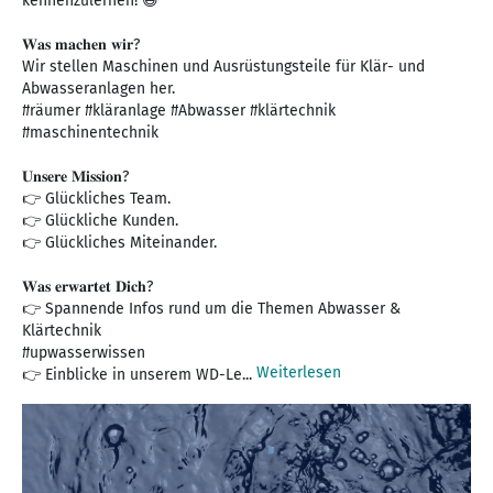
kennenzulernen! 😃
𝐖𝐚𝐬 𝐦𝐚𝐜𝐡𝐞𝐧 𝐰𝐢𝐫?
Wir stellen Maschinen und Ausrüstungsteile für Klär- und
Abwasseranlagen her.
#räumer #kläranlage #Abwasser #klärtechnik
#maschinentechnik
𝐔𝐧𝐬𝐞𝐫𝐞 𝐌𝐢𝐬𝐬𝐢𝐨𝐧?
👉 Glückliches Team.
👉 Glückliche Kunden.
👉 Glückliches Miteinander.
𝐖𝐚𝐬 𝐞𝐫𝐰𝐚𝐫𝐭𝐞𝐭 𝐃𝐢𝐜𝐡?
👉 Spannende Infos rund um die Themen Abwasser &
Klärtechnik
#upwasserwissen
Weiterlesen
👉 Einblicke in unserem WD-Le...