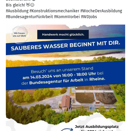
Bis gleich! 👋😊
#Ausbildung #Konstruktionsmechaniker #WocheDerAusbildung
#BundesagenturFürArbeit #KommVorbei #WDJobs