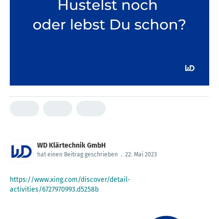
WD Klärtechnik GmbH
hat einen Beitrag geschrieben
.
22. Mai 2023
https://www.xing.com/discover/detail-
activities/6727970993.d5258b