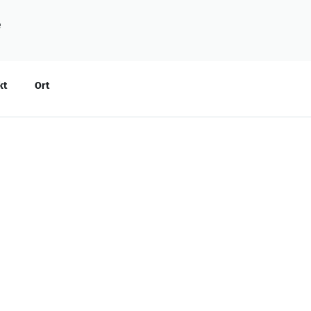
e
kt
Ort