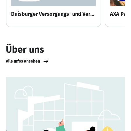
Duisburger Versorgungs- und Verkehrsgesellschaft mbH (DVV)
AXA Part
Über uns
Alle Infos ansehen