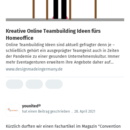
Kreative Online Teambuilding Ideen fürs
Homeoffice
Online Teambuilding Ideen sind aktuell gefragter denn je –
schließlich gehört ein ausgeprägter Teamgeist auch in Zeiten
der Pandemie zu einer gesunden Unternehmenskultur. Immer
mehr Eventagenturen erweitern ihre Angebote daher auf
virtuelle Veranstaltungskonzepte – ein Markt mit Zukunft? Wir
www.designmadeingermany.de
haben mit Christoph Scheunemann gesprochen, der seit 15
Jahren die Eventagentur younited® führt und mit teamevents-
online.de […]
younited®
hat einen Beitrag geschrieben
.
28. April 2021
Kürzlich durften wir einen Fachartikel im Magazin "Convention