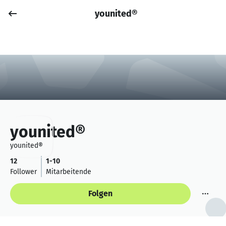
younited®
Job posten
Anmelden
younited®
younited®
12
1-10
Follower
Mitarbeitende
Folgen