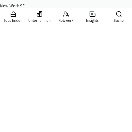
New Work SE
Karriere
Jobs finden
Unternehmen
Netzwerk
Insights
Suche
Presse
Hilfe & Kontakt
Mitgliedschaften
Hauptbereiche
Services
© New Work SE | Alle Rechte vorbehalten
Impressum
AGB