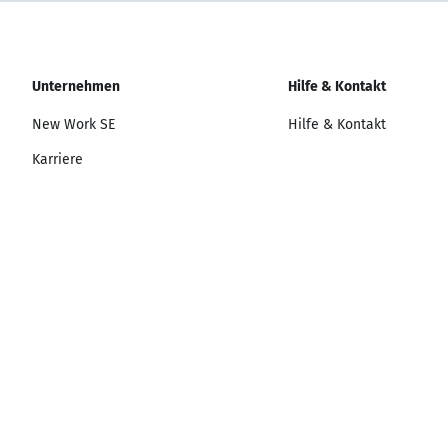
Unternehmen
Hilfe & Kontakt
New Work SE
Hilfe & Kontakt
Karriere
Presse
© New Work SE | Alle Rechte vorbehalten
Impressum
AGB
Datenschutz bei XING
Datenschutzerklärung
Mitgli