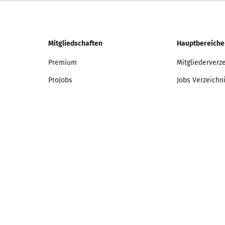
Mitgliedschaften
Hauptbereiche
Premium
Mitgliederverz
ProJobs
Jobs Verzeichn
Unternehmen
Berufsverzeich
edschaft kündigen
Tracking
Mitgliedschaften widerrufen