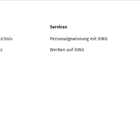
Services
eichnis
Personalgewinnung mit XING
is
Werben auf XING
Lebenslauf-Editor
nis
Anschreiben-Editor
Bewerbungsratgeber