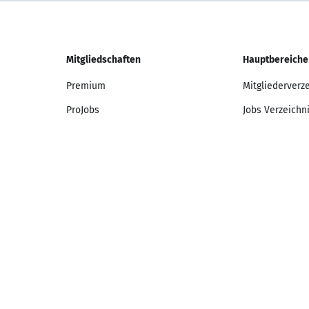
Mitgliedschaften
Hauptbereiche
Premium
Mitgliederverz
ProJobs
Jobs Verzeichn
Unternehmen
Berufsverzeich
edschaft kündigen
Tracking
Mitgliedschaften widerrufen