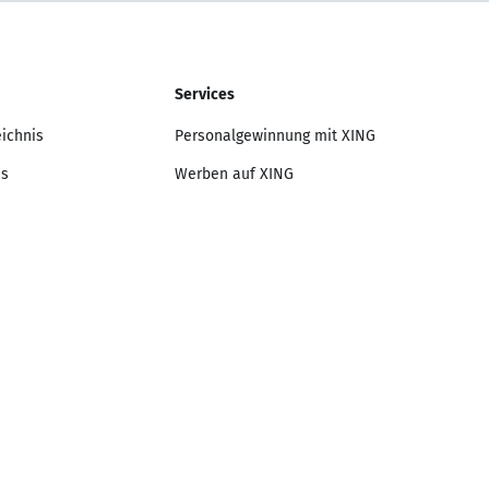
Services
eichnis
Personalgewinnung mit XING
is
Werben auf XING
Lebenslauf-Editor
nis
Anschreiben-Editor
Bewerbungsratgeber