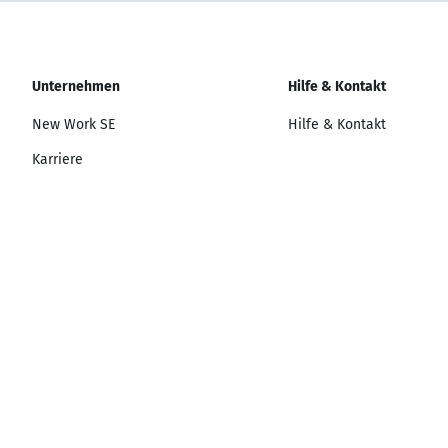
Unternehmen
Hilfe & Kontakt
New Work SE
Hilfe & Kontakt
Karriere
Presse
© New Work SE | Alle Rechte vorbehalten
Impressum
AGB
Datenschutz bei XING
Datenschutzerklärung
Mitgli