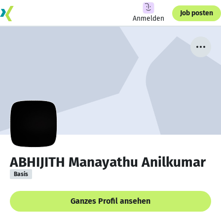
Job posten
Anmelden
ABHIJITH Manayathu Anilkumar
Basis
Ganzes Profil ansehen